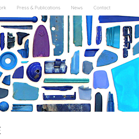
ork
Press & Publications
News
Contact
E